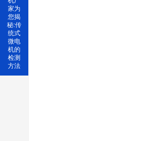
家为
您揭
秘:传
统式
微电
机的
检测
方法