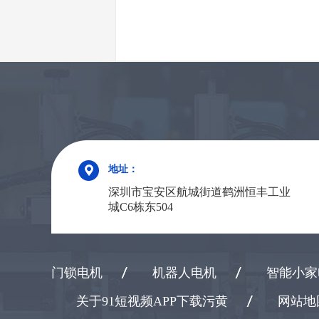
地址：
深圳市宝安区航城街道鹤洲恒丰工业
城C6栋东504
门锁电机
机器人电机
智能小家
关于91短视频APP下载污黄
网站地