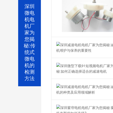
深圳
微电
机电
机厂
家为
您揭
秘:传
统式
微电
机的
检测
方法