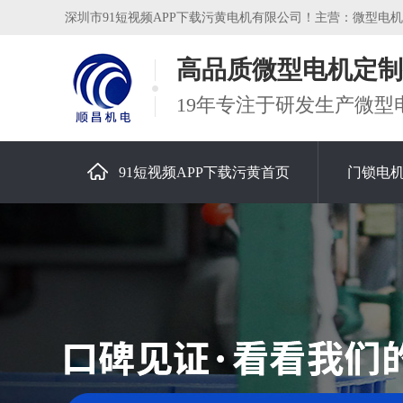
深圳市91短视频APP下载污黄电机有限公司！主营：微型电机
高品质微型电机定制
19年专注于研发生产微型
91短视频APP下载污黄首页
门锁电
关于91短视频APP下载污黄