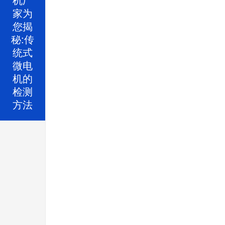
家为
您揭
秘:传
统式
微电
机的
检测
方法