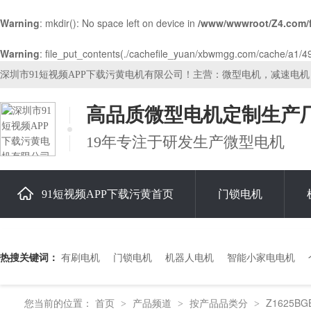
Warning
: mkdir(): No space left on device in
/www/wwwroot/Z4.com/
Warning
: file_put_contents(./cachefile_yuan/xbwmgg.com/cache/a1/49a
深圳市91短视频APP下载污黄电机有限公司！主营：微型电机，减速电
高品质微型电机定制生产
19年专注于研发生产微型电机
91短视频APP下载污黄首页
门锁电机
关于91短视频APP下载污黄
热搜关键词：
有刷电机
门锁电机
机器人电机
智能小家电电机
您当前的位置：
首页
产品频道
按产品品类分
Z1625B
>
>
>