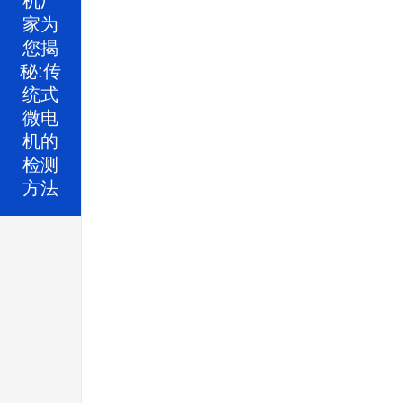
家为
您揭
秘:传
统式
微电
机的
检测
方法