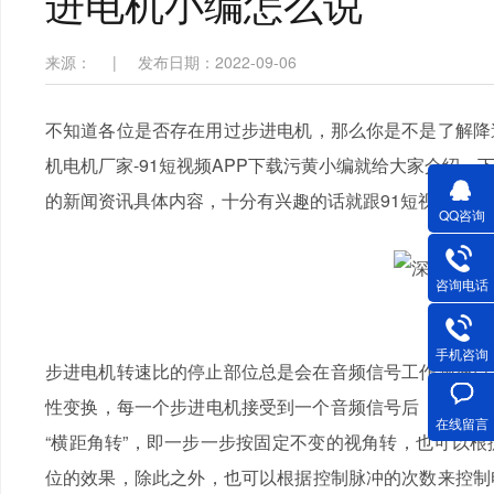
进电机小编怎么说
来源：
|
发布日期：2022-09-06
不知道各位是否存在用过步进电机，那么你是不是了解
机电机厂家-91短视频APP下载污黄小编就给大家介绍
的新闻资讯具体内容，十分有兴趣的话就跟91短视频APP
QQ咨询
咨询电话
手机咨询
步进电机转速比的停止部位总是会在音频信号工作频率以及
性变换，每一个步进电机接受到一个音频信号后，
减速步
在线留言
“横距角转”，即一步一步按固定不变的视角转，也可
位的效果，除此之外，也可以根据控制脉冲的次数来控