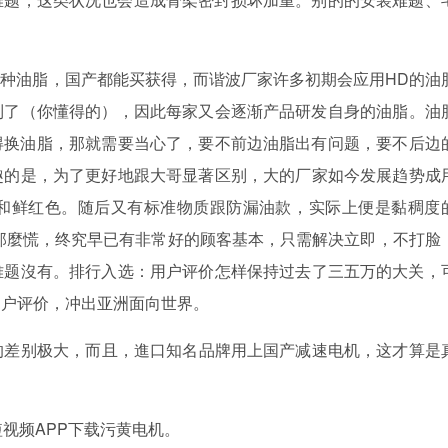
，纳博用哪种油脂，国产都能买获得，而谐波厂家许多初期会应用HD的油脂
到了（你懂得的），因此每家又会逐渐产品研发自身的油脂。油
换油脂，那就需要当心了，要不前边油脂出有问题，要不后边
的是，为了更好地跟大哥显著区别，大的厂家如今发展趋势成
绿色和鲜红色。随后又有标准物质跟防漏油款，实际上便是黏稠
，终究早已有非常好的顾客基本，只需解决立即，不打脸
难题沒有。排行入选：用户评价怎样保持过去了三五万的大关
户评价，冲出亚洲面向世界。
大，而且，進口知名品牌用上国产减速电机，这才算是
视频APP下载污黄电机。