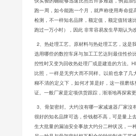
快实验的确能够迅速比照出许多难题，例如加
跑一周，如今能跑一个月，就声称使用寿命
检测，不一样知名品牌，额定值，额定值转
跑过一万小时），因此 非常容易发生早期认为改进
2、热处理工艺。原材料与热处理工艺，这是
选用哪些的数控车床与加工工艺达到最佳性价比高
控性时又变为回收热处理厂或是建造的方法。H
比照，一样是无穷大而不同样。以前也拿了几
糊不清的定义下，如何才算是好，这一很磨
证。一般厂家是定项供货跟踪，渐渐地再探索更换
3、骨架密封。大约沒有哪一家减速器厂家
很好的知名品牌可选，价钱都不高，可是量上去了
生大批量的漏油安全事故大约分二种状况，一
另一种是与骨架密封相互配合的轴的制作工艺难题