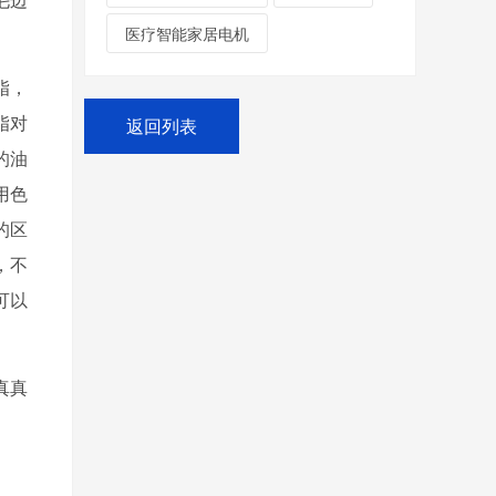
医疗智能家居电机
，
脂对
返回列表
的油
用色
度的区
，不
，可以
真真