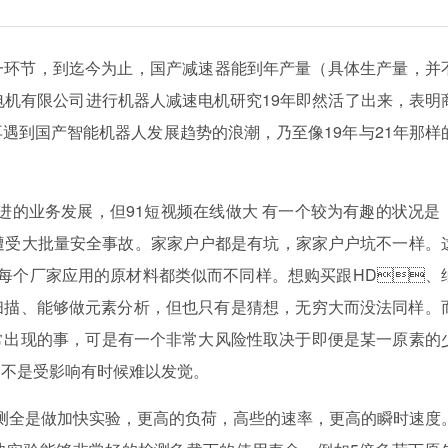
，到迄今为止，国产减速器能到年产量（具体生产量，并
机有限公司进行机器人减速电机研究19年即然活了出来，表明
，再遇到国产智能机器人发展趋势的浪潮，乃至像19年与21年那样
业务发展，但91短视频在线做大 有一个较为有趣的状况是
大批量安全事故。家家户户都是有坑，家家户户坑不一样。
。减速器每个厂家应用的原材料都类似而不同样。想购买跟HD、
、能够做元素分析，但也只有是猜想，无穷大而没法同样。
常出现的事，可是有一个非常大风险性取决于即便是某一原素的
特性是不是受影响有时候难以发觉。
验，更高的负荷，高些的速率，更高的瞬时速度