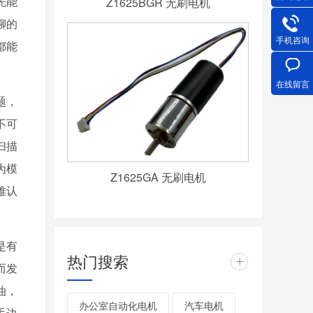
先能
Z1625BGR 无刷电机
聊的
手机咨询
家都能
在线留言
，
不可
扫描
为模
Z1625GA 无刷电机
难认
是有
热门搜索
+
。而发
，
办公室自动化电机
汽车电机
毛边