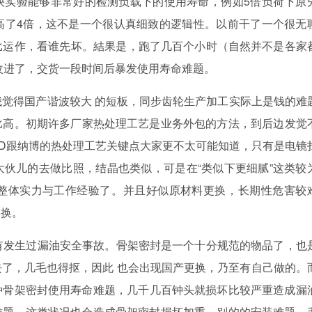
快实验能够非常好的检测负载下的使用寿命，例如5倍负荷下原
提高了4倍，这不是一个很认真细致的逻辑性。以前干了一个很无
速比运作，看谁先坏。結果是，跑了几百个小时（自然并不是各
了，交货一段时间后暴发使用寿命难题。
我觉得国产谐波较大 的短板，同步齿轮生产加工实际上是钱的难题
。初期许多厂家热处理工艺是业务外包的方法，到后边发觉
D跟纳博的热处理工艺关键点大家更不太可能知道，只有是电镜
大伙儿的去做比照，结晶也类似，可是在“类似下更细腻”这类较
练整体实力与工作经验了。并且好似原材料更换，长期性危害较
。
沒有发生过漏油安全事故。骨架密封是一个十分规范的物品了，也
，几毛也得抠，因此 也会出现国产更换，乃至有自己做的
种骨架密封使用寿命难题，几千几百钟头就损坏比较严重造成漏油
，这类状况也会造成骨架密封损坏加重。别的的安装难题、