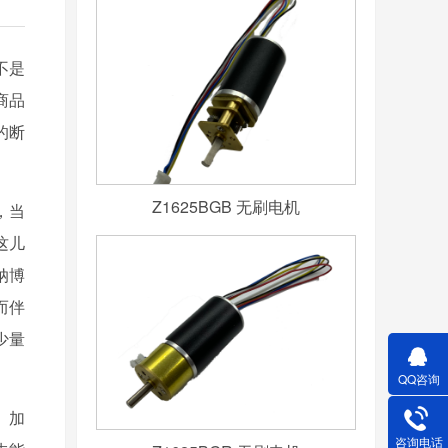
不是
商品
的断
Z1625BGB 无刷电机
，当
这儿
纳博
而伴
少量
QQ咨询
。加
咨询电话