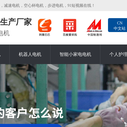
电机，空心杯电机，步进电机，91短视频在线！
生产厂家
CN
中文站
电机
机
机器人电机
智能小家电电机
个人护