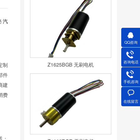
秘
汽
QQ咨询
咨询电话
Z1625BGB 无刷电机
定制
部件
手机咨询
厂商建
消费
在线留言
：