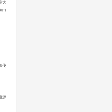
是大
关电
和使
电源