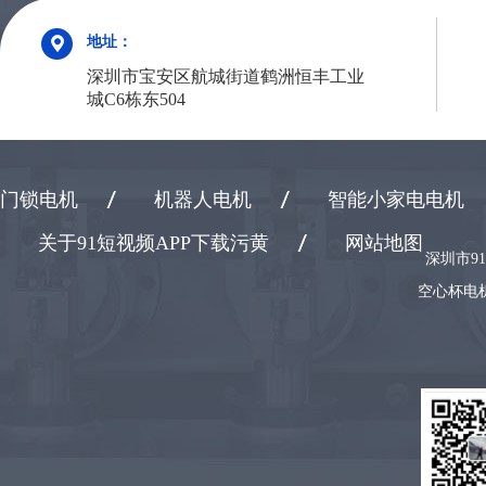
地址：
深圳市宝安区航城街道鹤洲恒丰工业
城C6栋东504
门锁电机
机器人电机
智能小家电电机
关于91短视频APP下载污黄
网站地图
深圳市9
空心杯电机