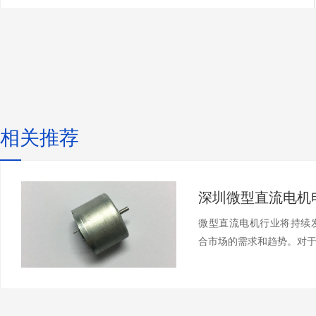
相关推荐
微型直流电机行业将持续发
合市场的需求和趋势。对于