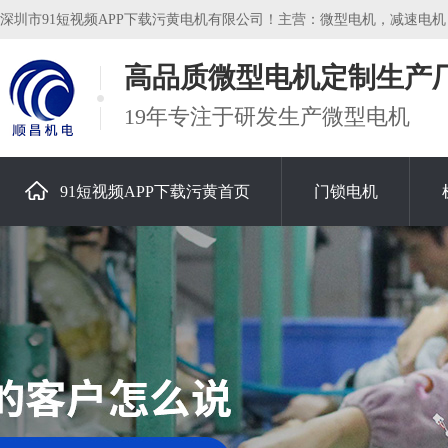
深圳市91短视频APP下载污黄电机有限公司！主营：微型电机，减速电机
高品质微型电机定制生产
19年专注于研发生产微型电机
91短视频APP下载污黄首页
门锁电机
关于91短视频APP下载污黄