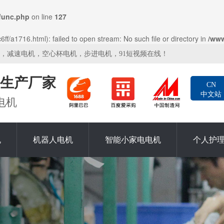
func.php
on line
127
f/a1716.html): failed to open stream: No such file or directory in
/www
机，减速电机，空心杯电机，步进电机，91短视频在线！
生产厂家
CN
中文站
电机
机
机器人电机
智能小家电电机
个人护