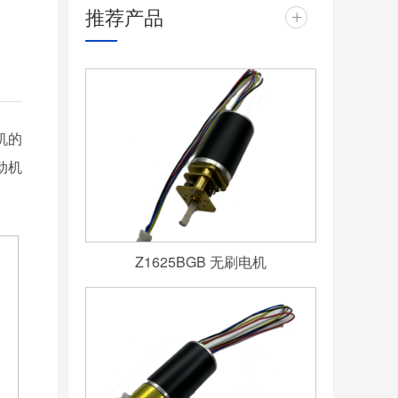
推荐产品
+
机的
动机
Z1625BGB 无刷电机