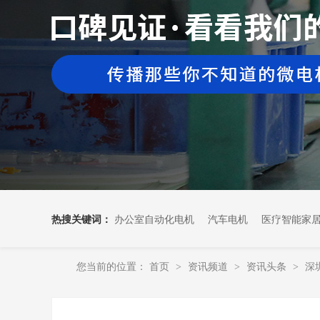
热搜关键词：
办公室自动化电机
汽车电机
医疗智能家
您当前的位置：
首页
资讯频道
资讯头条
深
>
>
>