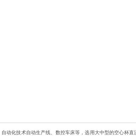
业、自动化技术自动生产线、数控车床等，选用大中型的空心杯直