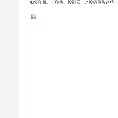
如复印机、打印机、控制器、监控摄像头这些