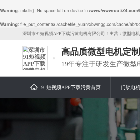
Warning
: mkdir(): No space left on device in
/www/wwwroot/Z4.com/
Warning
: file_put_contents(./cachefile_yuan/xbwmgg.com/cache/ab/0c6f
深圳市91短视频APP下载污黄电机有限公司！主营：微型电
高品质微型电机定制
19年专注于研发生产微型
91短视频APP下载污黄首页
门锁电
关于91短视频APP下载污黄