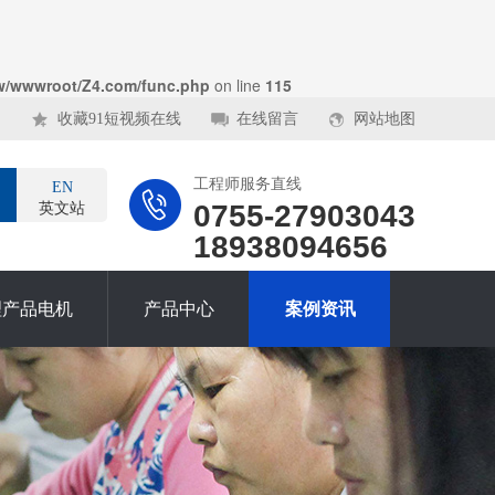
/wwwroot/Z4.com/func.php
on line
115
收藏91短视频在线
在线留言
网站地图
工程师服务直线
EN
0755-27903043
英文站
18938094656
理产品电机
产品中心
案例资讯