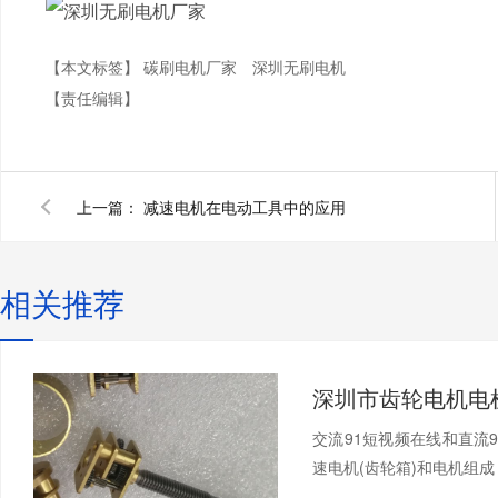
【本文标签】
碳刷电机厂家
深圳无刷电机
【责任编辑】
上一篇：
减速电机在电动工具中的应用
相关推荐
交流91短视频在线和直流
速电机(齿轮箱)和电机组成