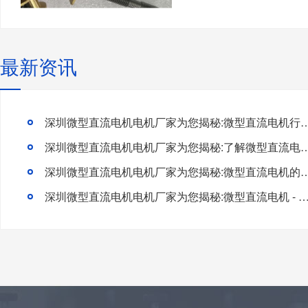
最新资讯
深圳微型直流电机电机厂家为您揭秘:微型直流电机行
深圳微型直流电机电机厂家为您揭秘:了解微型直流电机的
深圳微型直流电机电机厂家为您揭秘:微型直流电
深圳微型直流电机电机厂家为您揭秘:微型直流电机 - 高效能