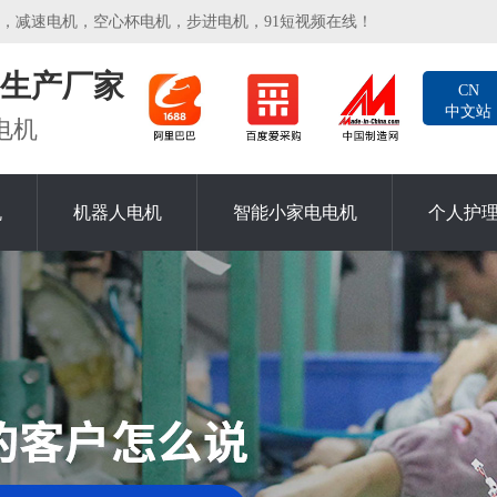
减速电机，空心杯电机，步进电机，91短视频在线！
生产厂家
CN
中文站
电机
机
机器人电机
智能小家电电机
个人护