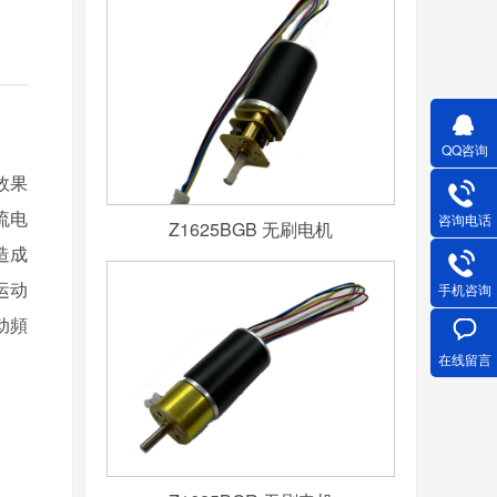
QQ咨询
际效果
流电
咨询电话
Z1625BGB 无刷电机
造成
运动
手机咨询
动頻
在线留言