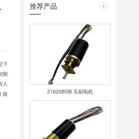
推荐产品
+
下
型下
智能
有人
Z1625BGB 无刷电机
 超