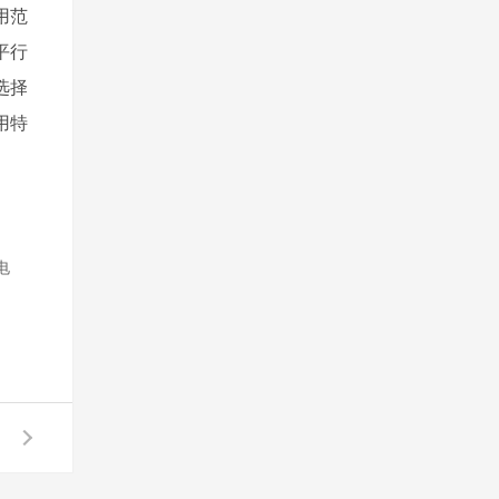
用范
平行
选择
用特
电