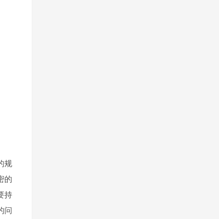
的规
密的
要持
的问