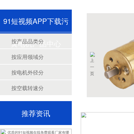
91短视频APP下载污
按产品品类分
黄电机产品中心
按应用领域分
按电机外径分
按空载转速分
推荐资讯