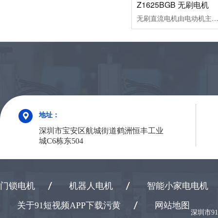
Z1625BGB 无刷电机
无刷直流电机由电动机主体和驱动器组成，是一种典型的机电一体化产品。由于无刷直流电动机是以自控式运行的，所以不会像变频调速下重载启动的同步电机那样在转子上另加启动绕组，也不会在负载突变时产生振荡和失步。无刷直流电动机是采用半导体开关器件来实现电子换向的，即用电子开关器件代替传统的接触式换向器和电刷。它具有可靠性高、无换向火花、机械噪声低等优点，广泛应用于高档录音座、录像机
地址：
深圳市宝安区航城街道鹤洲恒丰工业
城C6栋东504
门锁电机
机器人电机
智能小家电电机
关于91短视频APP下载污黄
网站地图
深圳市9