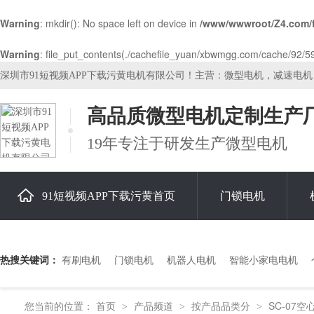
Warning
: mkdir(): No space left on device in
/www/wwwroot/Z4.com/
Warning
: file_put_contents(./cachefile_yuan/xbwmgg.com/cache/92/591
深圳市91短视频APP下载污黄电机有限公司！主营：微型电机，减速电
高品质微型电机定制生产
19年专注于研发生产微型电机
91短视频APP下载污黄首页
门锁电机
关于91短视频APP下载污黄
热搜关键词：
有刷电机
门锁电机
机器人电机
智能小家电电机
您当前的位置：
首页
产品频道
按产品品类分
SC-07
>
>
>