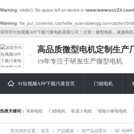
Warning
: mkdir(): No space left on device in
/www/wwwroot/Z4.com/
Warning
: file_put_contents(./cachefile_yuan/xbwmgg.com/cache/d3/d89
深圳市91短视频APP下载污黄电机有限公司！主营：微型电机，减速电
高品质微型电机定制生产
19年专注于研发生产微型电机
91短视频APP下载污黄首页
门锁电机
关于91短视频APP下载污黄
热搜关键词：
有刷电机
门锁电机
机器人电机
智能小家电电机
您当前的位置：
首页
产品频道
按产品品类分
SC-X28R
>
>
>