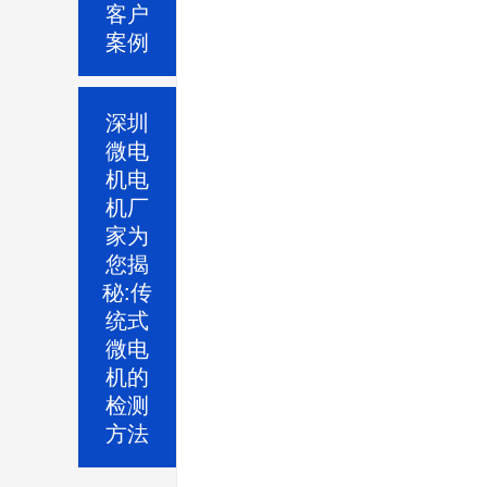
客户
案例
深圳
微电
机电
机厂
家为
您揭
秘:传
统式
微电
机的
检测
方法