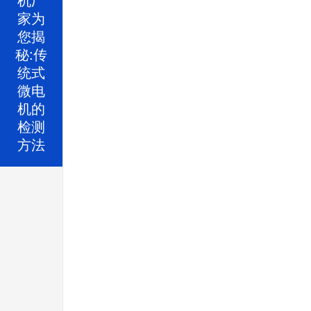
家为
您揭
秘:传
统式
微电
机的
检测
方法