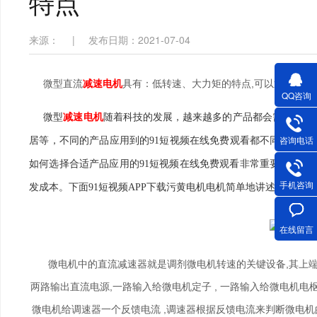
特点
来源：
|
发布日期：2021-07-04
微型直流
减速电机
具有：低转速、大力矩的特点,可以通
QQ咨询
微型
减速电机
随着科技的发展，越来越多的产品都会需要用到91短视
咨询电话
居等，不同的产品应用到的91短视频在线免费观看都不同，就单论
如何选择合适产品应用的91短视频在线免费观看非常重要，尤其是
手机咨询
发成本。下面91短视频APP下载污黄电机电机简单地讲述91短
在线留言
微电机中的直流减速器就是调剂微电机转速的关键设备,其上端和交
两路输出直流电源,一路输入给微电机定子 , 一路输入给微电机电枢
微电机给调速器一个反馈电流 ,调速器根据反馈电流来判断微电机的