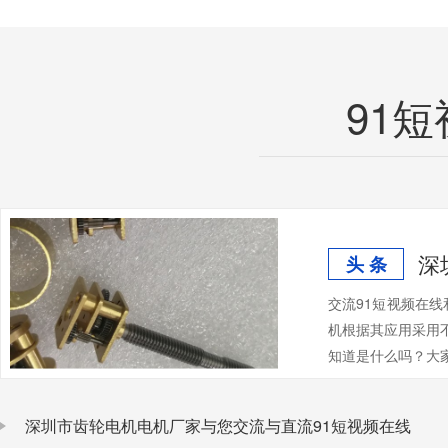
91
深
头 条
交流91短视频在
机根据其应用采用不
知道是什么吗？大家
深圳市齿轮电机电机厂家与您交流与直流91短视频在线