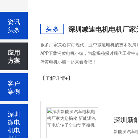
资讯
头条
头 条
很多厂家关心探讨现代工业中减速电机的技术发展
应用
APP下载污黄电机小编，为您揭秘探讨现代工业中
方案
污黄电机小编一起来看看吧！
【了解详情+】
客户
案例
深圳
深圳新
微电
机电
新能源汽车
机厂