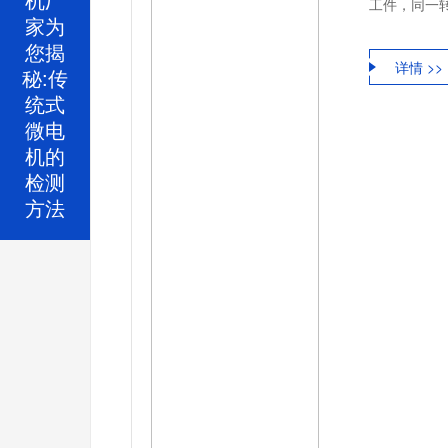
工件，同一转
家为
您揭
详情 >>
秘:传
统式
微电
机的
检测
方法