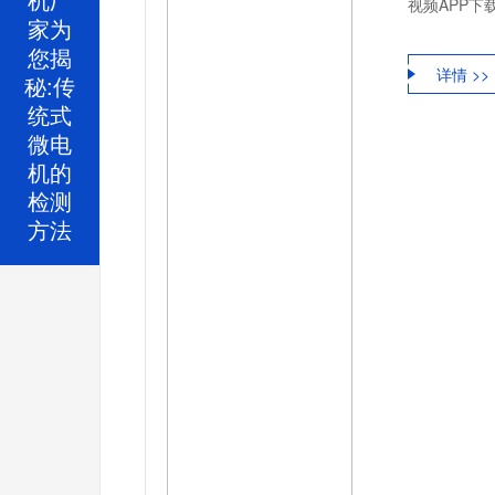
视频APP下
家为
您揭
详情 >>
秘:传
统式
微电
机的
检测
方法