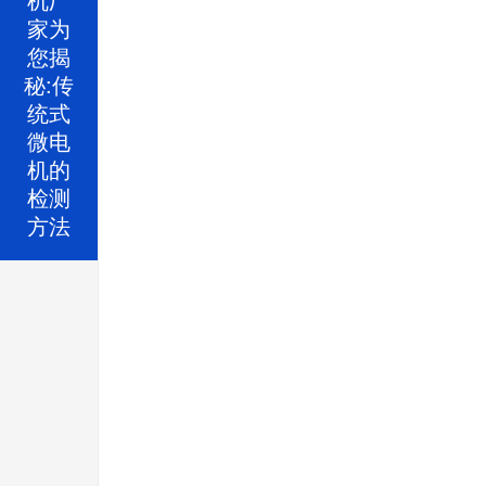
家为
您揭
秘:传
统式
微电
机的
检测
方法