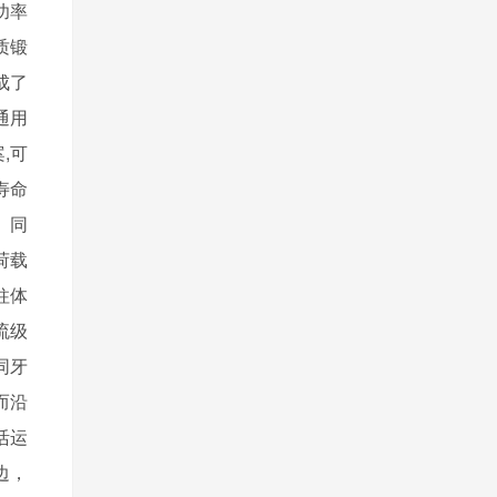
功率
质锻
成了
通用
,可
寿命
、同
荷载
柱体
流级
同牙
而沿
活运
边，