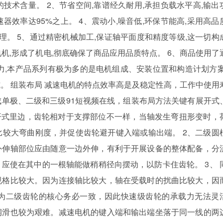
的技术含量。 2、节省空间,靠谱经久耐用,承担负载水平高,输出
速器效率达95%之上。 4、震动小,噪音低,环保节能高,采用高品
理。 5、通过精密机械加工,保证轴平面度和精度等级,这一切构
机,形成了机电,彻底确保了商品应用品质特点。 6、商品使用了
力,本产品系列有极为多的是电机组成、安装位置和构造计划方案
。 组装布局 减速电机的特点效率高是及稳定性高，工作中使用
单极、二级和三级91短视频在线，组装布局方法关键有展开式
开式里边，齿轮相对于支撑部位不一样，当轴发生弯扭形变时，
较大弯曲刚度，并促使齿轮避开键入端或输出端。 2、二级圆
外伸轴部位应由随意一边外伸，有利于开展设备的整体配备，分
应使在其中的一根轴能做稍稍径向摆动，以防卡住齿轮。 3、 
规格比较大。因为连接轴比较大，轴在受载时的扰曲比较大，因
为二级齿轮的核心务必一致，因此快速级齿轮的承载力无法灵
润滑也较为艰难。减速电机的键入端和输出端坐落于同一线的两