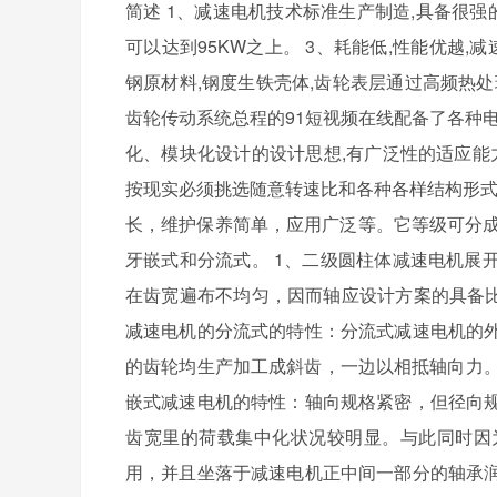
简述 1、减速电机技术标准生产制造,具备很强
可以达到95KW之上。 3、耗能低,性能优越,减
钢原材料,钢度生铁壳体,齿轮表层通过高频热处
齿轮传动系统总程的91短视频在线配备了各种电
化、模块化设计的设计思想,有广泛性的适应能
按现实必须挑选随意转速比和各种各样结构形式
长，维护保养简单，应用广泛等。它等级可分成
牙嵌式和分流式。 1、二级圆柱体减速电机展
在齿宽遍布不均匀，因而轴应设计方案的具备比
减速电机的分流式的特性：分流式减速电机的
的齿轮均生产加工成斜齿，一边以相抵轴向力。
嵌式减速电机的特性：轴向规格紧密，但径向
齿宽里的荷载集中化状况较明显。与此同时因
用，并且坐落于减速电机正中间一部分的轴承