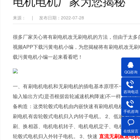
电机电机厂家为您揭秘
来源：
|
发布日期：2022-07-28
很多厂家关心将有刷电机改无刷电机的方法，但由于太多
视频APP下载污黄电机小编，为您揭秘将有刷电机改无刷电机
载污黄电机小编一起来看看吧！
QQ咨询
一、有刷电机电机和无刷电机的插电基本原理不一样，
咨询电话
输入输出方式(是否根据齿轮减速机构降速)不一样，其机械设
备构造：这类轮毂式电机由内嵌快速有刷电机电机心、减
手机咨询
刷电机有齿轮毂式电机归入内转子电机。 2、低速
刷、换相器、电机电机转子、电机电机定子、电机
在线留言
轮毂式电机归入外转子电机。 3、快速
直流无刷减速电机