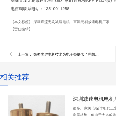
深圳直流无刷减速电机电机厂家91短视频APP下载污黄电
电咨询联系电话：13510011258
【本文标签】
深圳直流无刷减速电机
直流无刷减速电机厂家
【责任编辑】
上一篇：
微型步进电机技术为电子锁提供了理想的解决方案：深圳步进电机减速器电机厂家为您揭秘
相关推荐
很多厂家关心探讨现代工
发展趋势，但由于太多的资