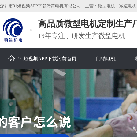
深圳市91短视频APP下载污黄电机有限公司！主营：微型电机，减速电机，空
高品质微型电机定制生产
19年专注于研发生产微型电机
91短视频APP下载污黄首页
门锁电机
关于91短视频APP下载污黄