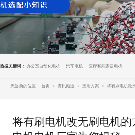
热搜关键词：
办公室自动化电机
汽车电机
医疗智能家居电机
您当前的位置：
首页
资讯频道
应用方案
将有刷电机改无
>
>
>
将有刷电机改无刷电机的方