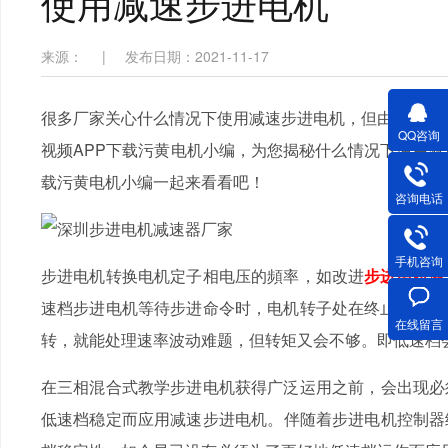
使用减速步进电机
来源：
|
发布日期：2021-11-17
很多厂家关心什么情况下使用减速步进电机，但由于太专业的
QQ咨询
视频APP下载污黄电机小编，为您揭秘什么情况下使用减速
载污黄电机小编一起来看看吧！
咨询电话
手机咨询
步进电机转换电机定子相电压的頻率，如改进
步进电机减
速档步进电机等待步进命令时，电机转子处在终止情况
在线留言
转，就能处理速率波动难题，但转矩又会不够。即低速档
在三相混合式教学步进电机获得广泛运用之前，会出
低速档稳定而应用减速步进电机。伴随着步进电机控