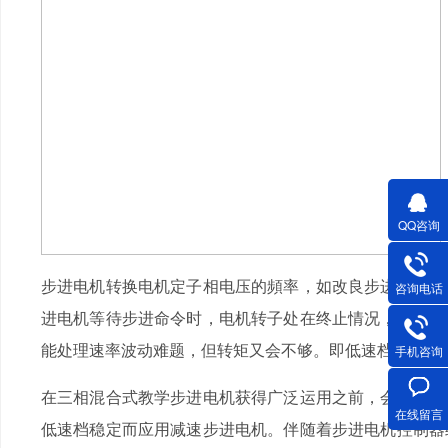
QQ咨询
步进电机转换电机定子相电压的頻率，如改良步进电机光
咨询电话
进电机等待步进命令时，电机转子处在终止情况，在低速
能处理速率波动难题，但转矩又会不够。即低速档会转矩
手机咨询
在三相混合式教学步进电机获得广泛运用之前，会出现必
在线留言
低速档稳定而应用减速步进电机。伴随着步进电机控制器