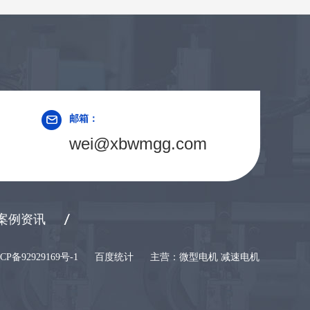
邮箱：
wei@xbwmgg.com
案例资讯
CP备92929169号-1
百度统计
主营：微型电机 减速电机