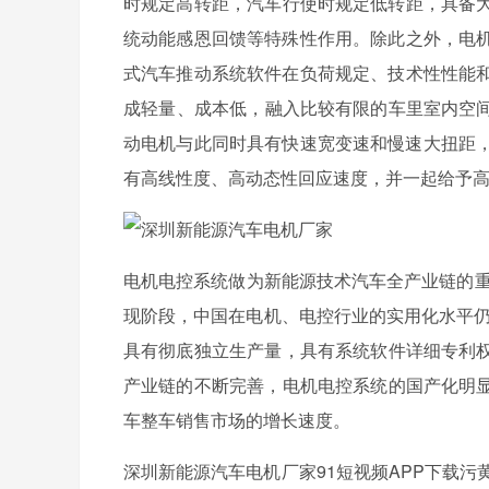
时规定高转距，汽车行使时规定低转距，具
统动能感恩回馈等特殊性作用。除此之外，
式汽车推动系统软件在负荷规定、技术性性能和办公
成轻量、成本低，融入比较有限的车里室内
动电机与此同时具有快速宽变速和慢速大扭距，以给
有高线性度、高动态性回应速度，并一起给
电机电控系统做为新能源技术汽车全产业链的重要一环
现阶段，中国在电机、电控行业的实用化水
具有彻底独立生产量，具有系统软件详细专
产业链的不断完善，电机电控系统的国产化
车整车销售市场的增长速度。
深圳新能源汽车电机厂家91短视频APP下载污黄