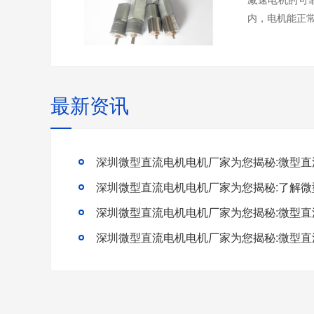
内，电机能正
最新资讯