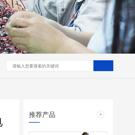
推荐产品
+
电