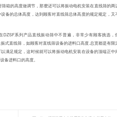
对筛箱的高度做调节，那麼还可以将振动电机安装在直线筛的两
少设备的总体高度，达到顾客对直线筛总体高度的规定规定，又
在DZSF系列产品直线振动筛中不普遍，非常少有顾客挑选，
上振式直线筛，如顾客对直线筛设备的进料口高度.总宽都是有限
可以满足规定，这时候就可以将振动电机安装在设备的顶端正中
少设备进料口的高度。