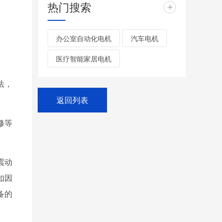
热门搜索
+
办公室自动化电机
汽车电机
医疗智能家居电机
法，
返回列表
修等
震动
如因
备的