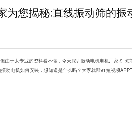
家为您揭秘:直线振动筛的振
但由于太专业的资料看不懂，今天深圳振动电机电机厂家-91短
的振动电机如何安装，想知道是什么吗？大家就跟91短视频APP