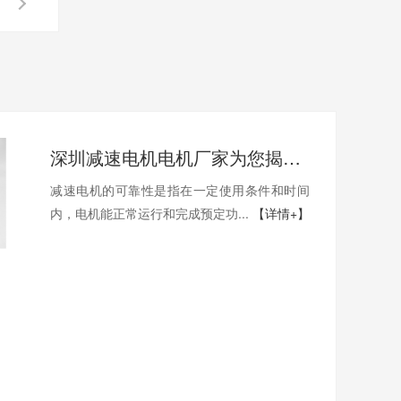
深圳减速电机电机厂家为您揭秘:减速电机的可靠性与故障分析
减速电机的可靠性是指在一定使用条件和时间
内，电机能正常运行和完成预定功...
【详情+】