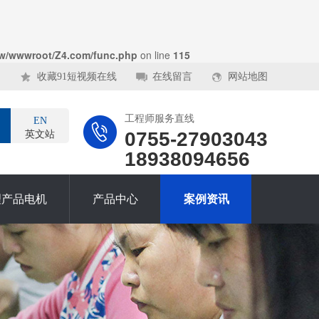
w/wwwroot/Z4.com/func.php
on line
115
收藏91短视频在线
在线留言
网站地图
工程师服务直线
EN
0755-27903043
英文站
18938094656
理产品电机
产品中心
案例资讯