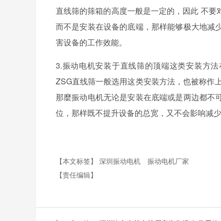
直线筛的筛箱的高度一般是一定的，因此 不要
而不是安装在设备的底端，那样能够极大地减
害设备的工作效能。
3.振动电机安装于直线筛的顶端这类安装方法
ZSG直线筛一般选用这类安装方法，也被称作
那麼振动电机无论是安装在底端或是两边都不
位，那样既不提升设备的总宽，又不会影响减
【本文标签】
深圳振动电机
振动电机厂家
【责任编辑】