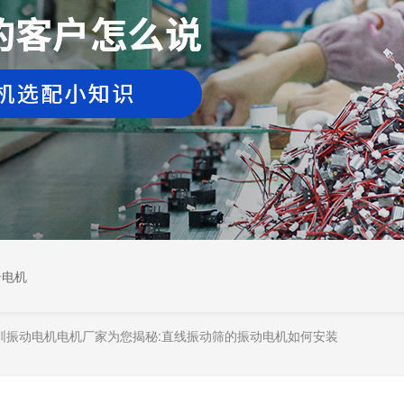
居电机
圳振动电机电机厂家为您揭秘:直线振动筛的振动电机如何安装