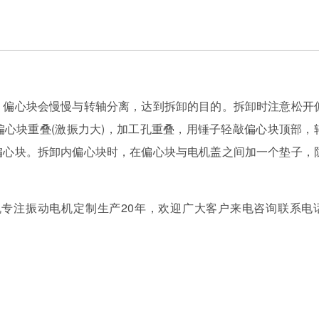
，偏心块会慢慢与转轴分离，达到拆卸的目的。拆卸时注意松开
心块重叠(激振力大)，加工孔重叠，用锤子轻敲偏心块顶部，
偏心块。拆卸内偏心块时，在偏心块与电机盖之间加一个垫子，
机专注振动电机定制生产20年，欢迎广大客户来电咨询联系电