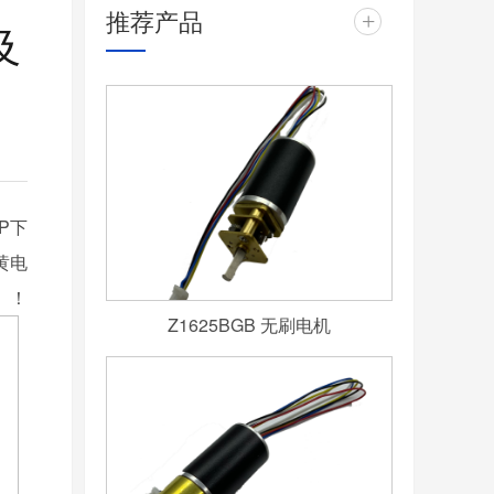
推荐产品
+
及
P下
黄电
！
Z1625BGB 无刷电机