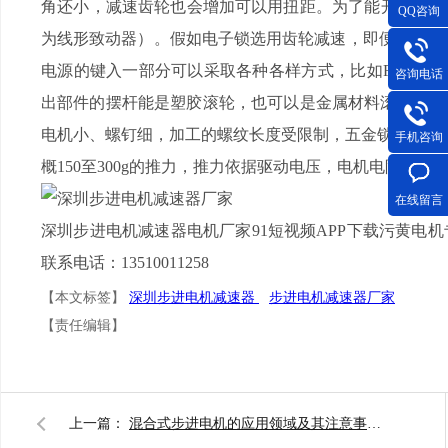
角还小，减速齿轮也会增加可以用扭距。为了能开展
QQ咨询
为线形致动器）。假如电子锁选用齿轮减速，即便有较
电源的键入一部分可以采取各种各样方式，比如FPC射
咨询电话
出部件的摆杆能是塑胶滚轮，也可以是金属材料滚轮
电机小、螺钉细，加工的螺纹长度受限制，五金锁
手机咨询
概150至300g的推力，推力依据驱动电压，电机电阻器等而变
在线留言
深圳步进电机减速器电机厂家91短视频APP下载污黄电机专
联系电话：13510011258
【本文标签】
深圳步进电机减速器
步进电机减速器厂家
【责任编辑】
上一篇：
混合式步进电机的应用领域及其注意事项：深圳减速步进电机电机厂家为您揭秘