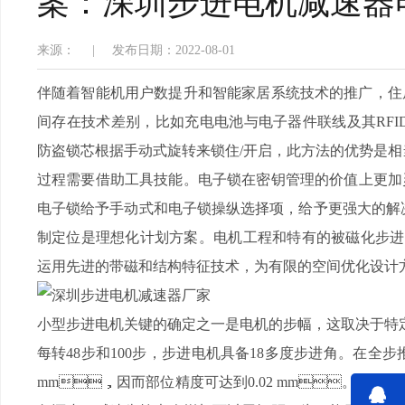
案：深圳步进电机减
来源：
|
发布日期：2022-08-01
伴随着智能机用户数提升和智能家居系统技术的推广，
间存在技术差别，比如充电电池与电子器件联线及其RFI
防盗锁芯根据手动式旋转来锁住/开启，此方法的优势是相当安
过程需要借助工具技能。电子锁在密钥管理的价值上更加灵
电子锁给予手动式和电子锁操纵选择项，给予更强大的解决
制定位是理想化计划方案。电机工程和特有的被磁化步进电机发
运用先进的带磁和结构特征技术，为有限的空间优化设计方案
小型步进电机关键的确定之一是电机的步幅，这取决于特定屏幕分
每转48步和100步，步进电机具备18多度步进角。在
mm，因而部位精度可达到0.02 mm。
步进电