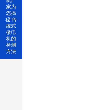
家为
您揭
秘:传
统式
微电
机的
检测
方法