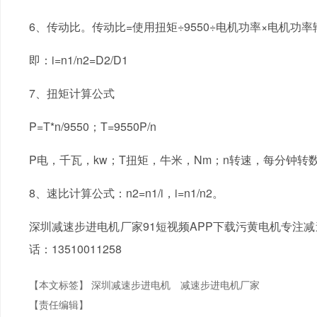
6、传动比。传动比=使用扭矩÷9550÷电机功率×电机功
即：i=n1/n2=D2/D1
7、扭矩计算公式
P=T*n/9550；T=9550P/n
P电，千瓦，kw；T扭矩，牛米，Nm；n转速，每分钟转数，r
8、速比计算公式：n2=n1/i，i=n1/n2。
深圳减速步进电机厂家91短视频APP下载污黄电机专注
话：13510011258
【本文标签】
深圳减速步进电机
减速步进电机厂家
【责任编辑】